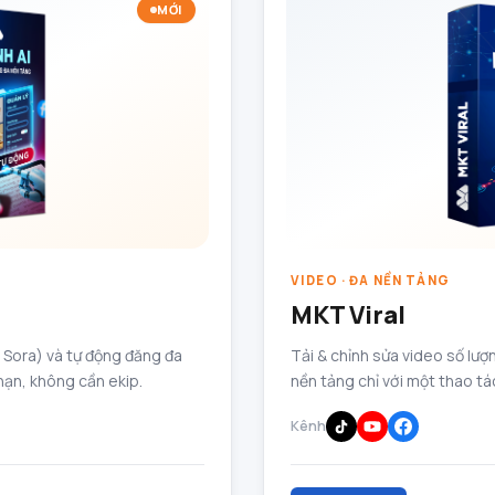
MỚI
VIDEO · ĐA NỀN TẢNG
MKT Viral
, Sora) và tự động đăng đa
Tải & chỉnh sửa video số lượn
hạn, không cần ekip.
nền tảng chỉ với một thao tá
Kênh