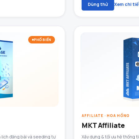
Dùng thử
Xem chi tiế
PHỔ BIẾN
AFFILIATE · HOA HỒNG
MKT Affiliate
 lịch đăng bài và seeding tự
Xây dựng & tối ưu hệ thống ti