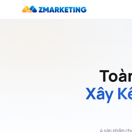
Toà
Xây K
4 sản phẩm chủ