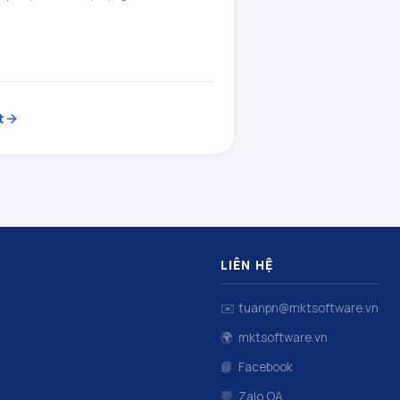
t
LIÊN HỆ
✉️
tuanpn@mktsoftware.vn
🌍
mktsoftware.vn
📘
Facebook
💬
Zalo OA