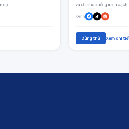
n sự.
và chia hoa hồng minh bạch.
Kênh
Dùng thử
Xem chi tiế