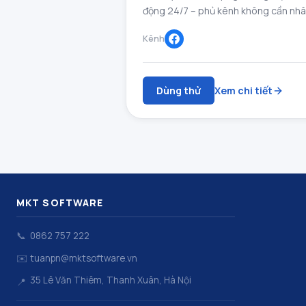
động 24/7 – phủ kênh không cần nhâ
Kênh
Dùng thử
Xem chi tiết
MKT SOFTWARE
📞
0862 757 222
✉️
tuanpn@mktsoftware.vn
35 Lê Văn Thiêm, Thanh Xuân, Hà Nội
📍