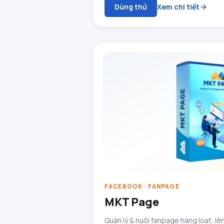
Dùng thử
Xem chi tiết
FACEBOOK · FANPAGE
MKT Page
Quản lý & nuôi fanpage hàng loạt, lên