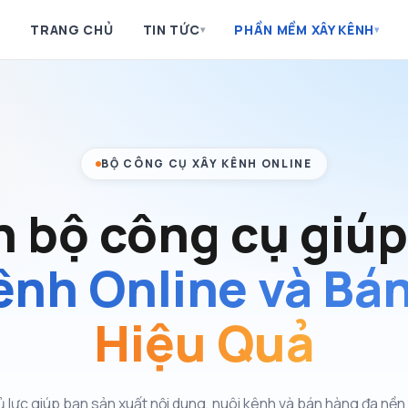
TRANG CHỦ
TIN TỨC
PHẦN MỀM XÂY KÊNH
▾
▾
BỘ CÔNG CỤ XÂY KÊNH ONLINE
n bộ công cụ giúp
ênh Online và Bá
Hiệu Quả
 lực giúp bạn sản xuất nội dung, nuôi kênh và bán hàng đa nền