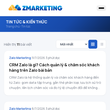
TIN TỨC & KIẾN THỨC
Trang chủ
›
Tin tức
Hiển thị
11
bài viết
ZALO MARKETING
Zalo Marketing
·
11/7/2026
·
3
phút đọc
CRM Zalo là gì? Cách quản lý & chăm sóc khách
hàng trên Zalo bài bản
CRM Zalo là hệ thống quản lý và chăm sóc khách hàng đến
từ Zalo: gom data tập trung, gắn thẻ phân loại, lưu lịch sử trò
chuyện, lên lịch chăm sóc và đo tỷ lệ chuyển đổi để không
sót khách.
ZALO MARKETING
Zalo Marketing
·
8/7/2026
·
3
phút đọc