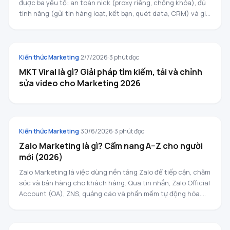
được ba yếu tố: an toàn nick (proxy riêng, chống khóa), đủ
tính năng (gửi tin hàng loạt, kết bạn, quét data, CRM) và giá
minh bạch. Với doanh nghiệp cần giải pháp toàn diện,
KIẾN THỨC MARKETING
ZMarketing đứng đầu nhờ hộp thư hợp nhất, CRM tích hợp
và phân quyền đội nhóm.
Kiến thức Marketing
·
2/7/2026
·
3
phút đọc
MKT Viral là gì? Giải pháp tìm kiếm, tải và chỉnh
sửa video cho Marketing 2026
KIẾN THỨC MARKETING
Kiến thức Marketing
·
30/6/2026
·
3
phút đọc
Zalo Marketing là gì? Cẩm nang A–Z cho người
mới (2026)
Zalo Marketing là việc dùng nền tảng Zalo để tiếp cận, chăm
sóc và bán hàng cho khách hàng. Qua tin nhắn, Zalo Official
Account (OA), ZNS, quảng cáo và phần mềm tự động hóa.
Với gần 79,6 triệu người dùng thường xuyên mỗi tháng, Zalo
ZALO MARKETING
là kênh marketing trực tiếp lớn nhất Việt Nam năm 2026.