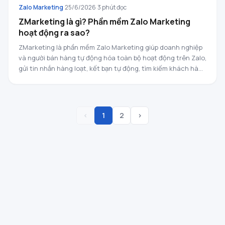
Zalo Marketing
·
25/6/2026
·
3
phút đọc
ZMarketing là gì? Phần mềm Zalo Marketing
hoạt động ra sao?
ZMarketing là phần mềm Zalo Marketing giúp doanh nghiệp
và người bán hàng tự động hóa toàn bộ hoạt động trên Zalo,
gửi tin nhắn hàng loạt, kết bạn tự động, tìm kiếm khách hàng
tiềm năng, quản lý nhiều nick trên một màn hình, kèm CRM
chăm sóc khách.
‹
1
2
›