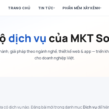
TRANG CHỦ
TIN TỨC
PHẦN MỀM XÂY KÊNH
▾
▾
bộ
dịch vụ
của MKT So
ành, giải pháp theo ngành nghề, thiết kế web & app — triển kh
cho doanh nghiệp Việt.
a có dịch vụ nào. Đăng bài mới trong danh mục
Dịch vụ
để hiện