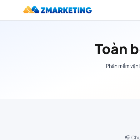
Toàn 
Phần mềm vận h
📭 Chư